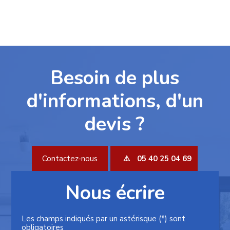
Besoin de plus
d'informations, d'un
devis ?
Contactez-nous
05 40 25 04 69
Nous écrire
Les champs indiqués par un astérisque (*) sont
obligatoires